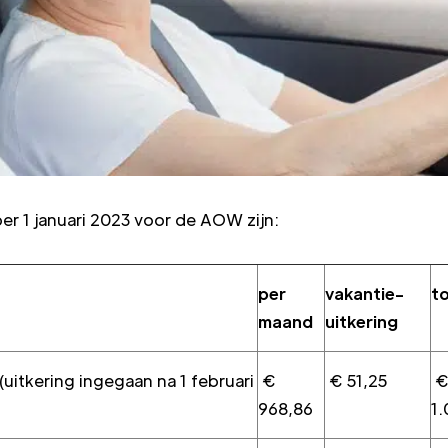
er 1 januari 2023 voor de AOW zijn:
per
vakantie-
to
maand
uitkering
kering ingegaan na 1 februari
€
€ 51,25
968,86
1.