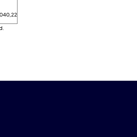
€
.040,22
d.