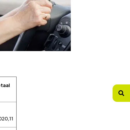
taal
€
020,11