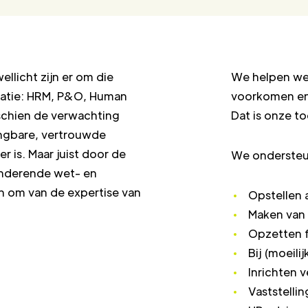
ellicht zijn er om die
We helpen we
latie: HRM, P&O, Human
voorkomen en 
schien de verwachting
Dat is onze 
ngbare, vertrouwde
 is. Maar juist door de
We ondersteu
anderende wet- en
en om van de expertise van
Opstellen
Maken van
Opzetten f
Bij (moeili
Inrichten 
Vaststell