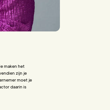
tie maken het
vendien zijn je
dernemer moet je
tor daarin is