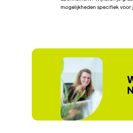
mogelijkheden specifiek voor j
W
N