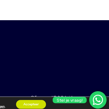
© Empower HR & Salarisbureau
Stel je vraag!
Accepteer
ngen
.