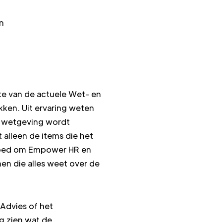
n
te van de actuele Wet- en
ken. Uit ervaring weten
de wetgeving wordt
t alleen de items die het
 goed om Empower HR en
men die alles weet over de
 Advies of het
g zien wat de