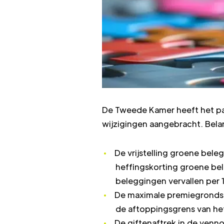
De Tweede Kamer heeft het pak
wijzigingen aangebracht. Belan
De vrijstelling groene bel
heffingskorting groene bel
beleggingen vervallen per 1
De maximale premiegrondsla
de aftoppingsgrens van he
De giftenaftrek in de venno