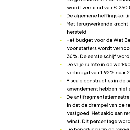
wordt verruimd van € 250.0
De algemene heffingskortin
Met terugwerkende kracht to
hersteld.
Het budget voor de Wet Be
voor starters wordt verhoo
36%. De eerste schijf word
De vrije ruimte in de werk
verhoogd van 1,92% naar 2%
Fiscale constructies in de
amendement hebben niet aa
De antifragmentatiemaatreg
in dat de drempel van de 
vastgoed. Het saldo aan re
winst. Dit percentage word
De beperking van de reikwi