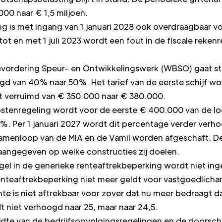
00 naar € 1,5 miljoen.
g is met ingang van 1 januari 2028 ook overdraagbaar 
t en met 1 juli 2023 wordt een fout in de fiscale reken
vordering Speur- en Ontwikkelingswerk (WBSO) gaat st
gd van 40% naar 50%. Het tarief van de eerste schijf w
t verruimd van € 350.000 naar € 380.000.
kostenregeling wordt voor de eerste € 400.000 van de lo
. Per 1 januari 2027 wordt dit percentage verder verho
 samenloop van de MIA en de Vamil worden afgeschaft. De
ngegeven op welke constructies zij doelen.
el in de generieke renteaftrekbeperking wordt niet in
renteaftrekbeperking niet meer geldt voor vastgoedlich
nte is niet aftrekbaar voor zover dat nu meer bedraagt
t niet verhoogd naar 25, maar naar 24,5.
jdte van de bedrijfsopvolgingsregelingen en de doorsch