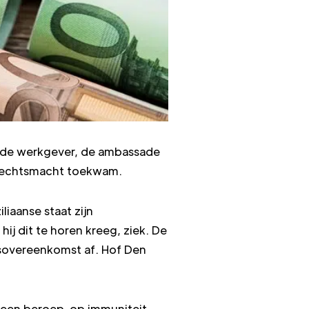
an de werkgever, de ambassade
 rechtsmacht toekwam.
iaanse staat zijn
 dit te horen kreeg, ziek. De
dsovereenkomst af. Hof Den
t een beroep op immuniteit