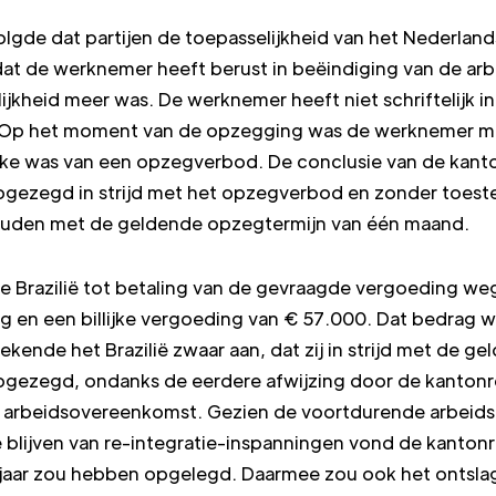
lgde dat partijen de toepasselijkheid van het Nederlan
 dat de werknemer heeft berust in beëindiging van de a
ijkheid meer was. De werknemer heeft niet schriftelijk
 Op het moment van de opzegging was de werknemer mi
ke was van een opzegverbod. De conclusie van de kantonr
gezegd in strijd met het opzegverbod en zonder toeste
ouden met de geldende opzegtermijn van één maand.
e Brazilië tot betaling van de gevraagde vergoeding w
 en een billijke vergoeding van € 57.000. Dat bedrag wa
ekende het Brazilië zwaar aan, dat zij in strijd met de 
gezegd, ondanks de eerdere afwijzing door de kantonre
e arbeidsovereenkomst. Gezien de voortdurende arbeid
lijven van re-integratie-inspanningen vond de kantonr
jaar zou hebben opgelegd. Daarmee zou ook het ontslag