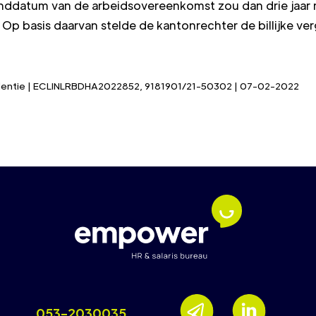
nddatum van de arbeidsovereenkomst zou dan drie jaar 
Op basis daarvan stelde de kantonrechter de billijke ver
udentie | ECLINLRBDHA2022852, 9181901/21-50302 | 07-02-2022
053-2030035