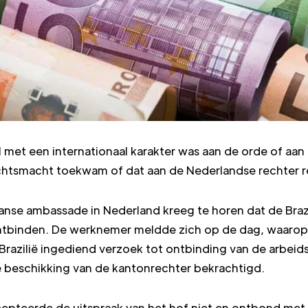
il met een internationaal karakter was aan de orde of a
 rechtsmacht toekwam of dat aan de Nederlandse rechter
nse ambassade in Nederland kreeg te horen dat de Brazil
binden. De werknemer meldde zich op de dag, waarop hij
razilië ingediend verzoek tot ontbinding van de arbei
 beschikking van de kantonrechter bekrachtigd.
cepteerde de uitspraak van het hof niet en ontbond me