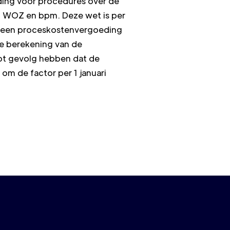
ding voor procedures over de
 WOZ en bpm. Deze wet is per
m een proceskostenvergoeding
de berekening van de
tot gevolg hebben dat de
m de factor per 1 januari