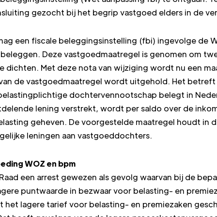
nsluiting gezocht bij het begrip vastgoed elders in de 
mag een fiscale beleggingsinstelling (fbi) ingevolge de W
d beleggen. Deze vastgoedmaatregel is genomen om twee
e dichten. Met deze nota van wijziging wordt nu een ma
n de vastgoedmaatregel wordt uitgehold. Het betreft d
belastingplichtige dochtervennootschap belegt in Neder
elende lening verstrekt, wordt per saldo over de inko
lasting geheven. De voorgestelde maatregel houdt in dat
gelijke leningen aan vastgoeddochters.
goeding WOZ en bpm
 Raad een arrest gewezen als gevolg waarvan bij de bepa
gere puntwaarde in bezwaar voor belasting- en premie
dt het lagere tarief voor belasting- en premiezaken gesch