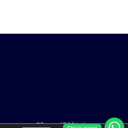
© Empower HR & Salarisbureau
Stel je vraag!