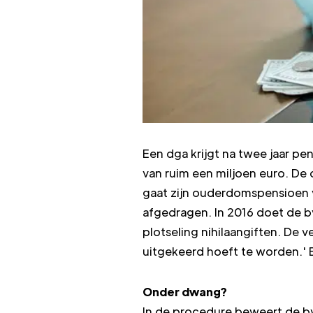
Een dga krijgt na twee jaar pe
van ruim een miljoen euro. De 
gaat zijn ouderdomspensioen va
afgedragen. In 2016 doet de bv
plotseling nihilaangiften. De v
uitgekeerd hoeft te worden.' E
Onder dwang?
In de procedure beweert de b