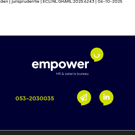
n | jurisprudentie | ECLI:NL:GHARL:2025:6243 | 06-10-2025
053-2030035
rivacyverklaring
Support