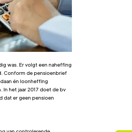
dig was. Er volgt een naheffing
jd. Conform de pensioenbrief
edaan én loonheffing
 In het jaar 2017 doet de bv
ald dat er geen pensioen
ang van controlerende