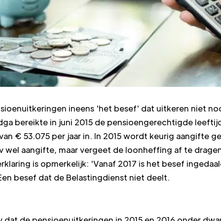
nsioenuitkeringen ineens 'het besef' dat uitkeren niet no
dga bereikte in juni 2015 de pensioengerechtigde leefti
n € 53.075 per jaar in. In 2015 wordt keurig aangifte g
 wel aangifte, maar vergeet de loonheffing af te dragen.
erklaring is opmerkelijk: 'Vanaf 2017 is het besef ingeda
en besef dat de Belastingdienst niet deelt.
v dat de pensioenuitkeringen in 2015 en 2016 onder dw