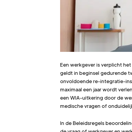
Een werkgever is verplicht he
geldt in beginsel gedurende tw
onvoldoende re-integratie-ins
maximaal een jaar wordt verlen
een WIA-uitkering door de we
medische vragen of onduidelij
In de Beleidsregels beoordel
de vraag of werkgever en werk