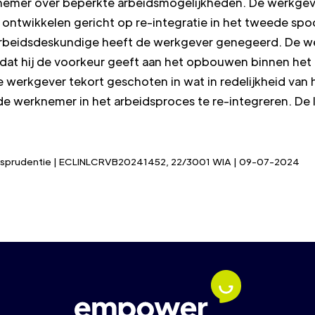
knemer over beperkte arbeidsmogelijkheden. De werkgev
 ontwikkelen gericht op re-integratie in het tweede spo
arbeidsdeskundige heeft de werkgever genegeerd. De w
t hij de voorkeur geeft aan het opbouwen binnen het e
e werkgever tekort geschoten in wat in redelijkheid v
e werknemer in het arbeidsproces te re-integreren. De 
urisprudentie | ECLINLCRVB20241452, 22/3001 WIA | 09-07-2024