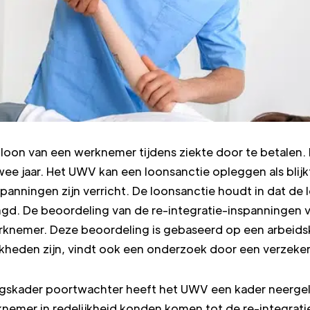
t loon van een werknemer tijdens ziekte door te betalen
ee jaar. Het UWV kan een loonsanctie opleggen als blijk
panningen zijn verricht. De loonsanctie houdt in dat de
gd. De beoordeling van de re-integratie-inspanningen vi
rknemer. Deze beoordeling is gebaseerd op een arbeids
kheden zijn, vindt ook een onderzoek door een verzekeri
ingskader poortwachter heeft het UWV een kader neerge
nemer in redelijkheid konden komen tot de re-integratie