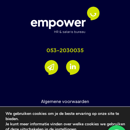
053-2030035
Algemene voorwaarden
Nieuwsbrief
We gebruiken cookies om je de beste ervaring op onze site te
Privacyverklaring
bieden.
Je kunt meer informatie vinden over welke cookies we gebruiken
Support
of deze uitschakelen in de
instellingen
.