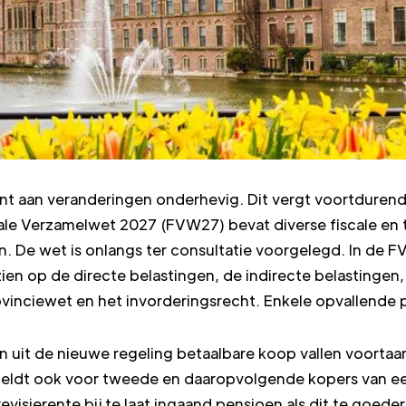
ant aan veranderingen onderhevig. Dit vergt voortdurend
le Verzamelwet 2027 (FVW27) bevat diverse fiscale en t
en. De wet is onlangs ter consultatie voorgelegd. In de F
n op de directe belastingen, de indirecte belastingen,
vinciewet en het invorderingsrecht. Enkele opvallende p
 uit de nieuwe regeling betaalbare koop vallen voortaa
geldt ook voor tweede en daaropvolgende kopers van e
evisierente bij te laat ingaand pensioen als dit te goede