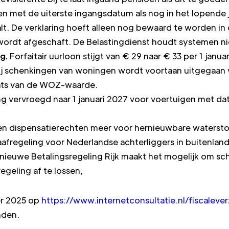
n met de uiterste ingangsdatum als nog in het lopende 
lt. De verklaring hoeft alleen nog bewaard te worden in 
ordt afgeschaft. De Belastingdienst houdt systemen nie
g.
Forfaitair uurloon stijgt van € 29 naar € 33 per 1 janua
ij schenkingen van woningen wordt voortaan uitgegaan 
ats van de WOZ-waarde.
ling vervroegd naar 1 januari 2027 voor voertuigen met da
n dispensatierechten meer voor hernieuwbare waterstof
afregeling voor Nederlandse achterliggers in buitenland
nieuwe Betalingsregeling Rijk maakt het mogelijk om sc
egeling af te lossen,
er 2025 op
https://www.internetconsultatie.nl/fiscalev
nden.