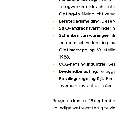
terugwerkende kracht tot e
Opting-in.
Meldplicht verva
Eerstedagsmelding.
Deze w
S&O-afdrachtverminderin
Schenken van woningen.
B
economisch verkeer in pla
Oldtimerregeling.
Vrijstel
1988.
CO₂-heffing industrie.
Gee
Dividendbelasting.
Terugga
Betalingsregeling Rijk.
Een 
overheidsinstanties in één r
Reageren kan tot 18 septemb
volledige wettekst terug te vi