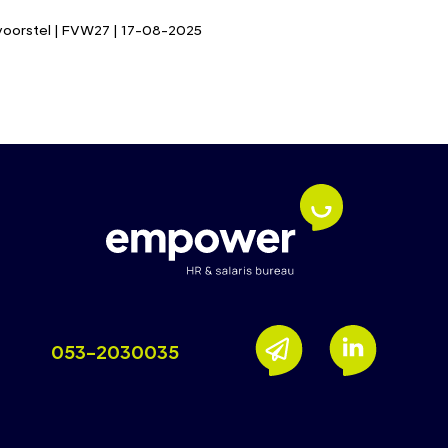
svoorstel | FVW27 | 17-08-2025
053-2030035