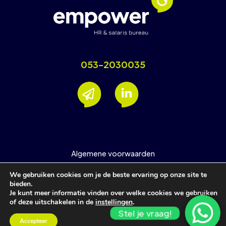
053-2030035
Algemene voorwaarden
Nieuwsbrief
We gebruiken cookies om je de beste ervaring op onze site te
Privacyverklaring
bieden.
Je kunt meer informatie vinden over welke cookies we gebruiken
Support
of deze uitschakelen in de
instellingen
.
Stel je vraag!
© Empower HR & Salarisbureau
Accepteer