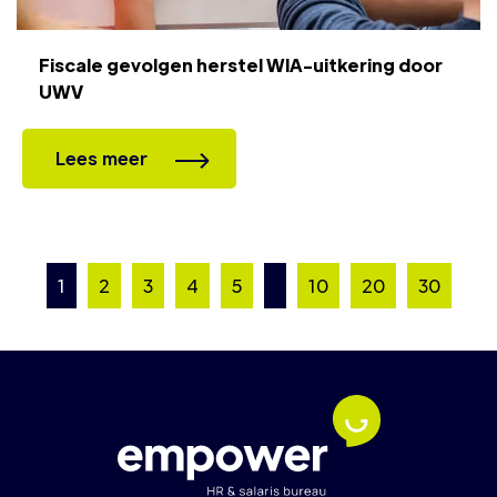
Fiscale gevolgen herstel WIA-uitkering door
UWV
Lees meer
1
2
3
4
5
10
20
30