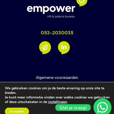
053-2030035
Algemene voorwaarden
Nieuwsbrief
We gebruiken cookies om je de beste ervaring op onze site te
Privacyverklaring
bieden.
Je kunt meer informatie vinden over welke cookies we gebruiken
Support
of deze uitschakelen in de
instellingen
.
Stel je vraag!
© Empower HR & Salarisbureau
Accepteer