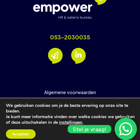
053-2030035
Algemene voorwaarden
Nieuwsbrief
We gebruiken cookies om je de beste ervaring op onze site te
Privacyverklaring
bieden.
Je kunt meer informatie vinden over welke cookies we gebruiken
Support
of deze uitschakelen in de
instellingen
.
Stel je vraag!
© Empower HR & Salarisbureau
Accepteer